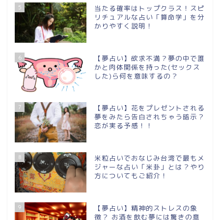
5
当たる確率はトップクラス！スピ
リチュアルな占い「算命学」を分
かりやすく説明！
6
【夢占い】欲求不満？夢の中で誰
かと肉体関係を持った(セックス
した)ら何を意味するの？
7
【夢占い】花をプレゼントされる
夢をみたら告白されちゃう暗示？
恋が実る予感！！
8
米粒占いでおなじみ台湾で最もメ
ジャーな占い「米卦」とは？やり
方についてもご紹介！
9
【夢占い】精神的ストレスの象
徴？ お酒を飲む夢には驚きの意