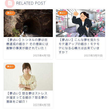
RELATED POST
夢占い
夢占い
【夢占い】トンネルの夢は目
【夢占い】こんな夢を見たら
標達成の暗示？ その意味には
モテ運アップの暗示！モテモ
衝撃の事実が隠されていた！
テになる心構えは出来ていま
すか？
2023年4月7日
2023年3月31日
夢占い
【夢占い】怒る夢はストレス
が溜まってる暗示？怒る夢の
意味をご紹介！
2023年4月7日