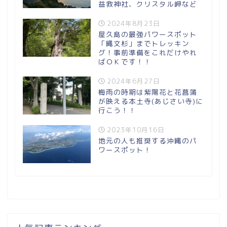
益救神社、クリスタル岬など
2024年8月23日
屋久島の最強パワースポット
「縄文杉」までトレッキン
グ！事前準備をこれだけやれ
ばＯＫです！！
2024年6月27日
梅雨の時期は紫陽花と花菖蒲
が映える本土寺(あじさい寺)に
行こう！！
2023年10月16日
地元の人も推奨する沖縄のパ
ワースポット！