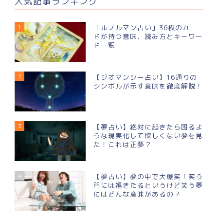
人気記事ランキング
1
「ルノルマン占い」36枚のカー
ドが持つ意味、読み方とキーワー
ド一覧
2
【ジオマンシー占い】16通りの
シンボルが⽰す意味を徹底解説！
3
【夢占い】絶対に起きたら困るよ
うな現実化して欲しくない夢を見
た！これは正夢？
4
【夢占い】夢の中で大爆笑！笑う
門には福きたるというけど笑う夢
にはどんな意味があるの？