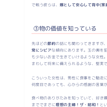
で戦う彼らは、
嫁として安心して背中(家
③物の価値を知っている
先ほどの
節約
の話にも関わってきますが
常にシビア
な傾向にあります。玉の輿を
も少ないお金で生きていけるような女性
まわして将来に備えられるような、堅実
こういった女性は、男性に食事をご馳走
何度目であっても、心からの感謝の言葉
食べ物のありがたみを知っていて、好き
まででまさに
理想の主婦！ザ・昭和！
と