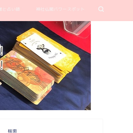
館と占い師
神社仏閣パワースポット
！
！
検索