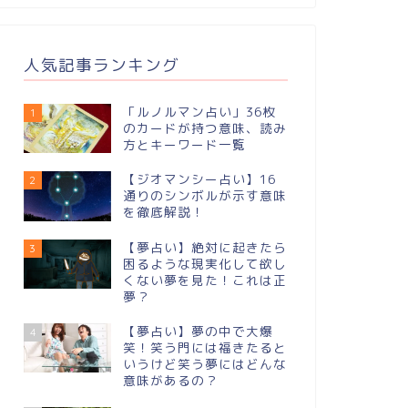
人気記事ランキング
「ルノルマン占い」36枚
1
のカードが持つ意味、読み
方とキーワード一覧
【ジオマンシー占い】16
2
通りのシンボルが⽰す意味
を徹底解説！
【夢占い】絶対に起きたら
3
困るような現実化して欲し
くない夢を見た！これは正
夢？
【夢占い】夢の中で大爆
4
笑！笑う門には福きたると
いうけど笑う夢にはどんな
意味があるの？