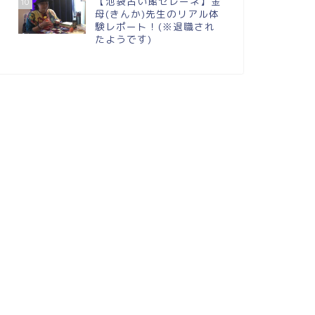
【池袋占い館セレーネ】金
10
母(きんか)先生のリアル体
験レポート！(※退職され
たようです)