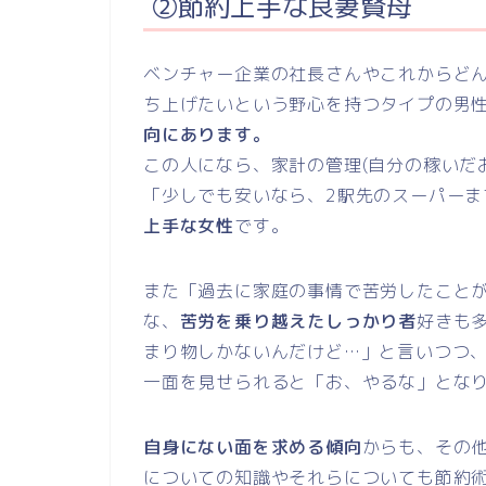
②節約上手な良妻賢母
ベンチャー企業の社長さんやこれからど
ち上げたいという野心を持つタイプの男
向にあります。
この人になら、家計の管理(自分の稼いだ
「少しでも安いなら、2駅先のスーパー
上手な女性
です。
また「過去に家庭の事情で苦労したこと
な、
苦労を乗り越えたしっかり者
好きも
まり物しかないんだけど…」と言いつつ
一面を見せられると「お、やるな」とな
自身にない面を求める傾向
からも、その
についての知識やそれらについても節約