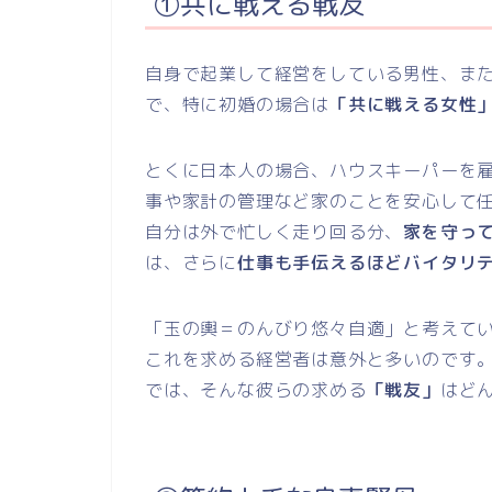
①共に戦える戦友
自身で起業して経営をしている男性、ま
で、特に初婚の場合は
「共に戦える女性
とくに日本人の場合、ハウスキーパーを
事や家計の管理など家のことを安心して
自分は外で忙しく走り回る分、
家を守っ
は、さらに
仕事も手伝えるほどバイタリ
「玉の輿＝のんびり悠々自適」と考えて
これを求める経営者は意外と多いのです
では、そんな彼らの求める
「戦友」
はど