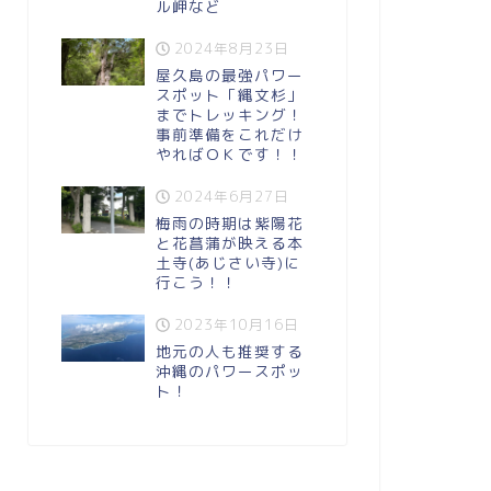
ル岬など
2024年8月23日
屋久島の最強パワー
スポット「縄文杉」
までトレッキング！
事前準備をこれだけ
やればＯＫです！！
2024年6月27日
梅雨の時期は紫陽花
と花菖蒲が映える本
土寺(あじさい寺)に
行こう！！
2023年10月16日
地元の人も推奨する
沖縄のパワースポッ
ト！