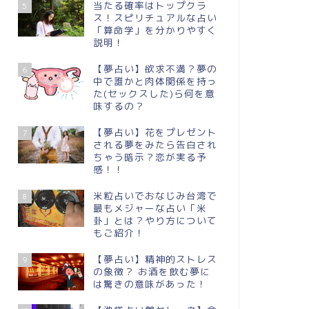
当たる確率はトップクラ
5
ス！スピリチュアルな占い
「算命学」を分かりやすく
説明！
【夢占い】欲求不満？夢の
6
中で誰かと肉体関係を持っ
た(セックスした)ら何を意
味するの？
【夢占い】花をプレゼント
7
される夢をみたら告白され
ちゃう暗示？恋が実る予
感！！
米粒占いでおなじみ台湾で
8
最もメジャーな占い「米
卦」とは？やり方について
もご紹介！
【夢占い】精神的ストレス
9
の象徴？ お酒を飲む夢に
は驚きの意味があった！