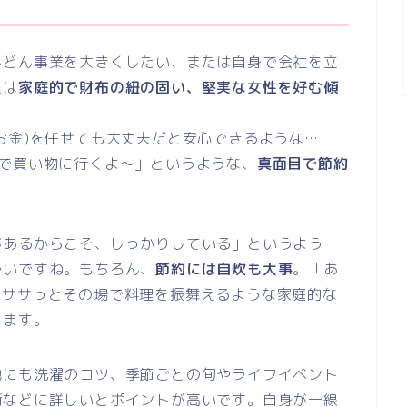
んどん事業を大きくしたい、または自身で会社を立
性は
家庭的で財布の紐の固い、堅実な女性を好む傾
お金)を任せても大丈夫だと安心できるような…
まで買い物に行くよ～」というような、
真面目で節約
があるからこそ、しっかりしている」というよう
多いですね。もちろん、
節約には自炊も大事
。「あ
、ササっとその場で料理を振舞えるような家庭的な
ります。
他にも洗濯のコツ、季節ごとの旬やライフイベント
術などに詳しいとポイントが高いです。自身が一線