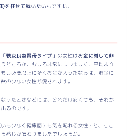
庭)を任せて戦いたい
んですね。
、
「戦友良妻賢母タイプ」
の女性は
お金に対して非
狙うどころか、むしろ非常につつましく、平均より
。もし必要以上に多くお金が入ったならば、貯金に
で欲の少ない女性が愛されます。
になったときなどには、どれだけ安くても、それが
が出るのです。
嫌いも少なく健康面にも気を配れる女性…と、ここ
いう感じが伝わりましたでしょうか。