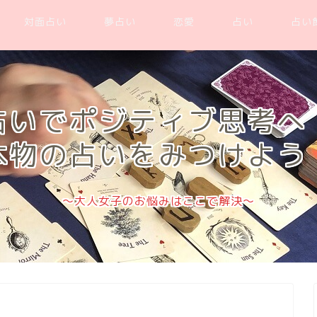
対面占い
夢占い
恋愛
占い
占い
占いでポジティブ思考へ
本物の占いをみつけよう
～大人女子のお悩みはここで解決～