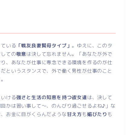
っている
「戦友良妻賢母タイプ」
。ゆえに、このタ
対しての
敬意
は決して忘れません。「あなたが外で
守り、あなたが仕事に専念できる環境を作るのが仕
ト
だというスタンスで、外で働く男性が仕事のこと
す。
ていける
強さと生活の知恵を持つ彼女達
は、決して
何回かは習い事して～、のんびり過ごせるよね♪」な
は、お金に目がくらんだような
甘え方
も
媚びたり
も