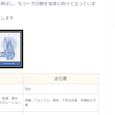
に伸ばし、もう一方の腕を地球に向けて立っていま
にします
逆位置
No
、創造、意志
策略、ナルシズム、操作、下手な計画、未開拓の才
スピレーション
能