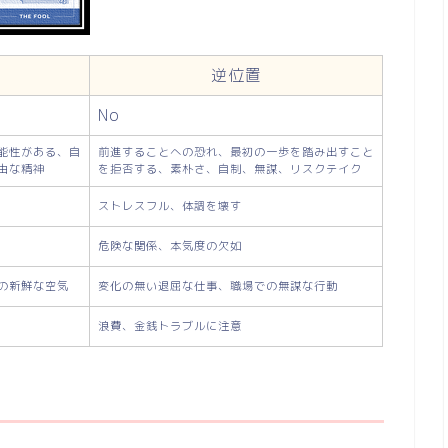
逆位置
No
能性がある、自
前進することへの恐れ、最初の一歩を踏み出すこと
由な精神
を拒否する、素朴さ、自制、無謀、リスクテイク
ストレスフル、体調を壊す
危険な関係、本気度の欠如
の新鮮な空気
変化の無い退屈な仕事、職場での無謀な行動
浪費、金銭トラブルに注意