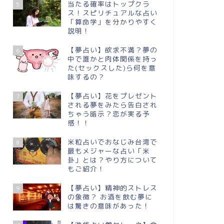
当たる確率はトップクラ
5
ス！スピリチュアルな占い
「算命学」を分かりやすく
説明！
【夢占い】欲求不満？夢の
6
中で誰かと肉体関係を持っ
た(セックスした)ら何を意
味するの？
【夢占い】花をプレゼント
7
される夢をみたら告白され
ちゃう暗示？恋が実る予
感！！
米粒占いでおなじみ台湾で
8
最もメジャーな占い「米
卦」とは？やり方について
もご紹介！
【夢占い】精神的ストレス
9
の象徴？ お酒を飲む夢に
は驚きの意味があった！