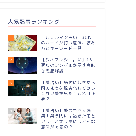
人気記事ランキング
「ルノルマン占い」36枚
1
のカードが持つ意味、読み
方とキーワード一覧
【ジオマンシー占い】16
2
通りのシンボルが⽰す意味
を徹底解説！
【夢占い】絶対に起きたら
3
困るような現実化して欲し
くない夢を見た！これは正
夢？
【夢占い】夢の中で大爆
4
笑！笑う門には福きたると
いうけど笑う夢にはどんな
意味があるの？