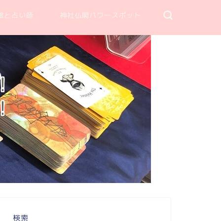
館と占い師
神社仏閣パワースポット
！
！
検索