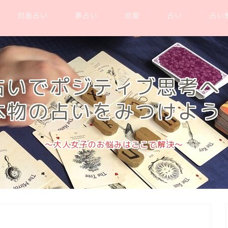
対面占い
夢占い
恋愛
占い
占い
占いでポジティブ思考へ
本物の占いをみつけよう
～大人女子のお悩みはここで解決～