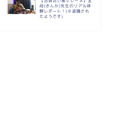
【池袋占い館セレーネ】金
10
母(きんか)先生のリアル体
験レポート！(※退職され
たようです)