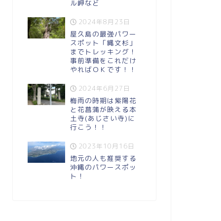
ル岬など
2024年8月23日
屋久島の最強パワー
スポット「縄文杉」
までトレッキング！
事前準備をこれだけ
やればＯＫです！！
2024年6月27日
梅雨の時期は紫陽花
と花菖蒲が映える本
土寺(あじさい寺)に
行こう！！
2023年10月16日
地元の人も推奨する
沖縄のパワースポッ
ト！