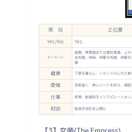
項 目
正位置
Yes/No
Yes
直観、無意識または潜在意識、上か
る知識、神秘、神聖な知識、神聖な
キーワード
識
健康
丁寧な暮らし、バランスのとれた食
愛情
忍耐強く、熱いハートを抑え、親密
仕事
教育、創造的なインスピレーション
財政
経済状況を非公開に
【3】女帝(The Empress)