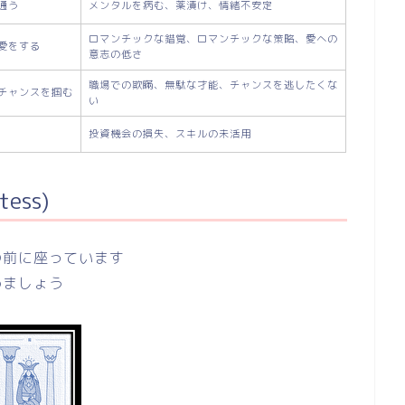
通う
メンタルを病む、薬漬け、情緒不安定
ロマンチックな錯覚、ロマンチックな策略、愛への
愛をする
意志の低さ
職場での欺瞞、無駄な才能、チャンスを逃したくな
チャンスを掴む
い
投資機会の損失、スキルの未活用
ess)
の前に座っています
めましょう