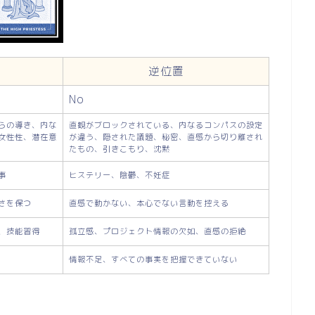
逆位置
No
らの導き、内な
直観がブロックされている、内なるコンパスの設定
女性性、潜在意
が違う、隠された議題、秘密、直感から切り離され
たもの、引きこもり、沈黙
事
ヒステリー、陰鬱、不妊症
さを保つ
直感で動かない、本心でない言動を控える
、技能習得
孤立感、プロジェクト情報の欠如、直感の拒絶
情報不足、すべての事実を把握できていない