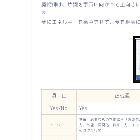
魔術師は、片腕を宇宙に向かって上向き
す
夢にエネルギーを集中させて、夢を現実
項 目
正位置
Yes/No
Yes
熟達、必要なものを前進させる能力
力、欲望、具現化、機知、力、イン
キーワード
を受けた行動