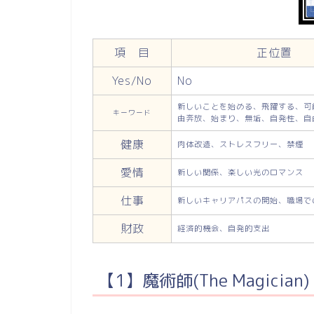
項 目
正位置
Yes/No
No
新しいことを始める、飛躍する、可
キーワード
由奔放、始まり、無垢、自発性、自
健康
肉体改造、ストレスフリー、禁煙
愛情
新しい関係、楽しい光のロマンス
仕事
新しいキャリアパスの開始、職場で
財政
経済的機会、自発的支出
【1】魔術師(The Magician)