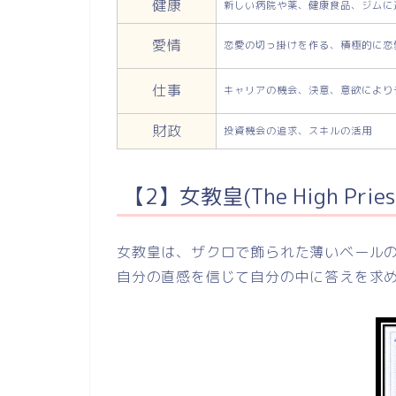
健康
新しい病院や薬、健康食品、ジムに
愛情
恋愛の切っ掛けを作る、積極的に恋
仕事
キャリアの機会、決意、意欲により
財政
投資機会の追求、スキルの活用
【2】女教皇(The High Priest
女教皇は、ザクロで飾られた薄いベール
自分の直感を信じて自分の中に答えを求