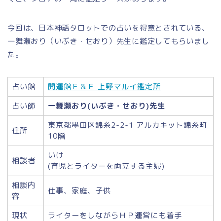
今回は、日本神話タロットでの占いを得意とされている、
一舞瀬おり（いぶき・せおり）先生に鑑定してもらいまし
た。
占い館
開運館Ｅ＆Ｅ 上野マルイ鑑定所
占い師
一舞瀬おり(いぶき・せおり)先生
東京都墨田区錦糸2-2-1 アルカキット錦糸町
住所
10階
いけ
相談者
(育児とライターを両立する主婦)
相談内
仕事、家庭、子供
容
現状
ライターをしながらＨＰ運営にも着手