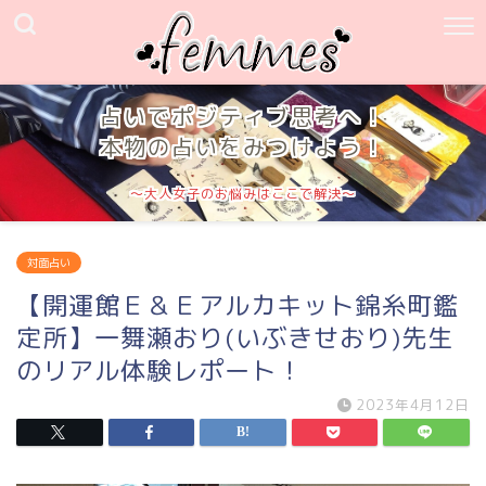
占いでポジティブ思考へ！
本物の占いをみつけよう！
～大人女子のお悩みはここで解決～
対面占い
【開運館Ｅ＆Ｅアルカキット錦糸町鑑
定所】一舞瀬おり(いぶきせおり)先生
のリアル体験レポート！
2023年4月12日