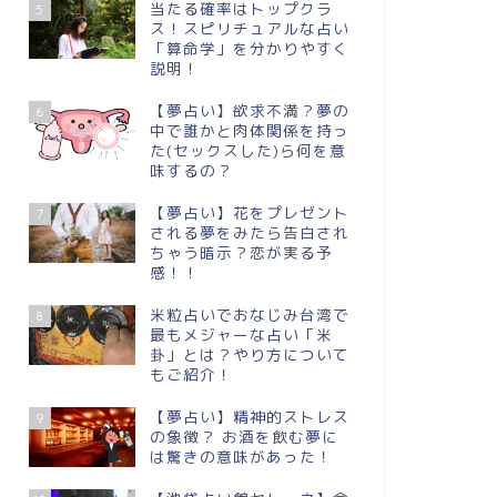
当たる確率はトップクラ
5
ス！スピリチュアルな占い
「算命学」を分かりやすく
説明！
【夢占い】欲求不満？夢の
6
中で誰かと肉体関係を持っ
た(セックスした)ら何を意
味するの？
【夢占い】花をプレゼント
7
される夢をみたら告白され
ちゃう暗示？恋が実る予
感！！
米粒占いでおなじみ台湾で
8
最もメジャーな占い「米
卦」とは？やり方について
もご紹介！
【夢占い】精神的ストレス
9
の象徴？ お酒を飲む夢に
は驚きの意味があった！