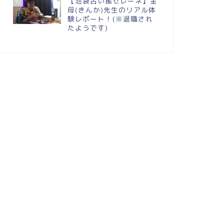
【池袋占い館セレーネ】金
10
母(きんか)先生のリアル体
験レポート！(※退職され
たようです)