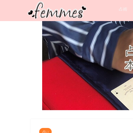
占術
占い