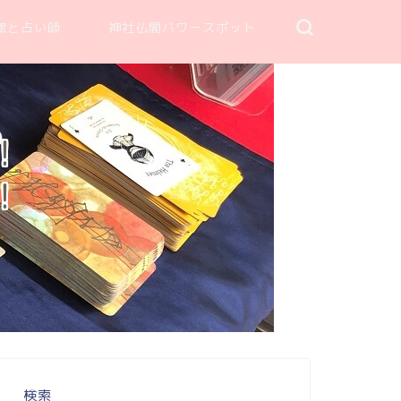
館と占い師
神社仏閣パワースポット
！
！
検索