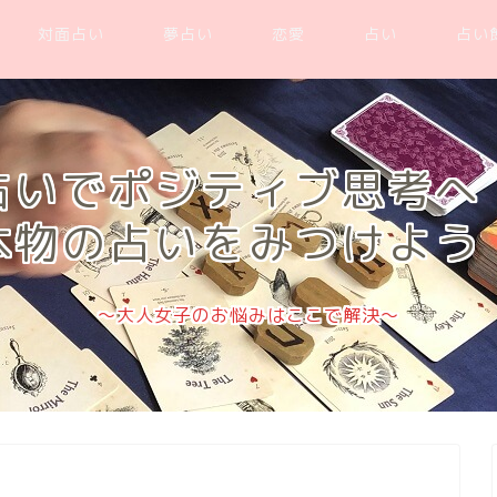
対面占い
夢占い
恋愛
占い
占い
占いでポジティブ思考へ
本物の占いをみつけよう
～大人女子のお悩みはここで解決～