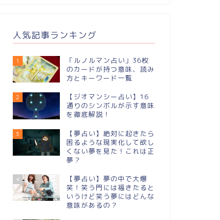
人気記事ランキング
「ルノルマン占い」36枚
1
のカードが持つ意味、読み
方とキーワード一覧
【ジオマンシー占い】16
2
通りのシンボルが⽰す意味
を徹底解説！
【夢占い】絶対に起きたら
3
困るような現実化して欲し
くない夢を見た！これは正
夢？
【夢占い】夢の中で大爆
4
笑！笑う門には福きたると
いうけど笑う夢にはどんな
意味があるの？