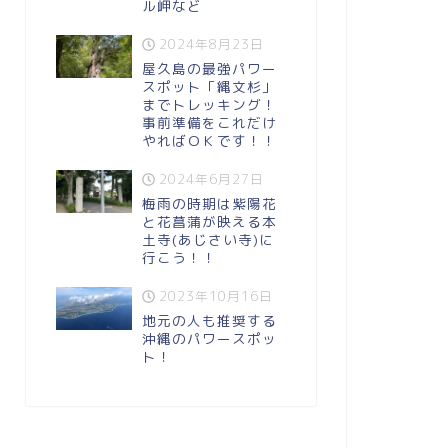
ル岬など
2024年8月23日
屋久島の最強パワー
スポット「縄文杉」
までトレッキング！
事前準備をこれだけ
やればＯＫです！！
2024年6月27日
梅雨の時期は紫陽花
と花菖蒲が映える本
土寺(あじさい寺)に
行こう！！
2023年10月16日
地元の人も推奨する
沖縄のパワースポッ
ト！