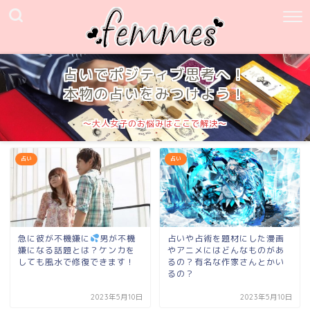
占いでポジティブ思考へ！
本物の占いをみつけよう！
～大人女子のお悩みはここで解決～
占い
占い
急に彼が不機嫌に
男が不機
占いや占術を題材にした漫画
嫌になる話題とは？ケンカを
やアニメにはどんなものがあ
しても風水で修復できます！
るの？有名な作家さんとかい
るの？
2023年5月10日
2023年5月10日