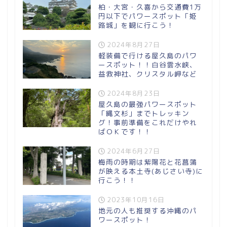
柏・大宮・久喜から交通費1万
円以下でパワースポット「姫
路城」を観に行こう！
2024年8月27日
軽装備で行ける屋久島のパワ
ースポット！！白谷雲水峡、
益救神社、クリスタル岬など
2024年8月23日
屋久島の最強パワースポット
「縄文杉」までトレッキン
グ！事前準備をこれだけやれ
ばＯＫです！！
2024年6月27日
梅雨の時期は紫陽花と花菖蒲
が映える本土寺(あじさい寺)に
行こう！！
2023年10月16日
地元の人も推奨する沖縄のパ
ワースポット！