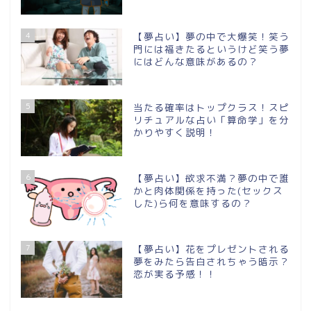
4
【夢占い】夢の中で大爆笑！笑う
門には福きたるというけど笑う夢
にはどんな意味があるの？
5
当たる確率はトップクラス！スピ
リチュアルな占い「算命学」を分
かりやすく説明！
6
【夢占い】欲求不満？夢の中で誰
かと肉体関係を持った(セックス
した)ら何を意味するの？
7
【夢占い】花をプレゼントされる
夢をみたら告白されちゃう暗示？
恋が実る予感！！