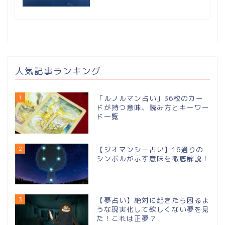
人気記事ランキング
1
「ルノルマン占い」36枚のカー
ドが持つ意味、読み方とキーワー
ド一覧
2
【ジオマンシー占い】16通りの
シンボルが⽰す意味を徹底解説！
3
【夢占い】絶対に起きたら困るよ
うな現実化して欲しくない夢を見
た！これは正夢？