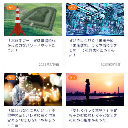
占い
占い
「東京タワー」実は古墳時代
占いでよく見る「未来予知」
から強力なパワースポットだ
「未来透視」って本当にでき
った！
るの？ その真実に迫ってみ
た！
2023年5月9日
2023年5月9日
占い
占い
「結ばれなくてもいい…」不
「愛してるって本当？」不倫
倫中の彼とバレずに長く付き
相手の彼に対して不安なとき
合える“おまじない”があるっ
のための風水があった！
て本当？