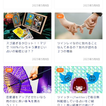
2023年5月8日
2023年5月8日
占い
占い
スゴ過ぎるタロット！！マジ
ツインレイなのに別れること
で 100％バレちゃう凄まじい
なんてあるの？別れが訪れる
占いの秘密とは？？
２つの理由
2023年5月8日
2023年5月8日
恋愛
占い
恋愛運をアップさせたいなら
ツイッター(Twitter)で毎日無
雨の日に良い傘
を買お
料配信している占いをご紹
う！！！
介！！良い結果だけ信じて