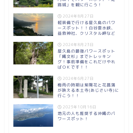
路城」を観に行こう！
2024年8月27日
軽装備で行ける屋久島のパワ
ースポット！！白谷雲水峡、
益救神社、クリスタル岬など
2024年8月23日
屋久島の最強パワースポット
「縄文杉」までトレッキン
グ！事前準備をこれだけやれ
ばＯＫです！！
2024年6月27日
梅雨の時期は紫陽花と花菖蒲
が映える本土寺(あじさい寺)に
行こう！！
2023年10月16日
地元の人も推奨する沖縄のパ
ワースポット！