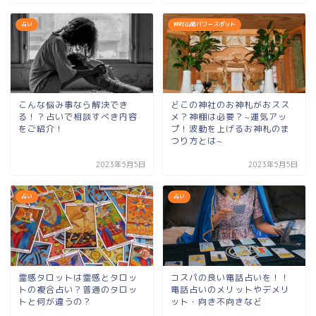
占い
神社仏閣パワースポット
こんな悩み事なら解決でき
どこの神社のお神札がおスス
る！？占いで相談すべき内容
メ？神棚は必要？~運気アッ
をご紹介！
プ！波動を上げるお神札のま
つり方とは~
2023年5月5日
2023年5月5日
占い
占い
霊感タロットは霊感とタロッ
コスパの良い電話占いを！！
トの複合占い？普通のタロッ
電話占いのメリットやデメリ
トと何が違うの？
ット・向き不向きなど