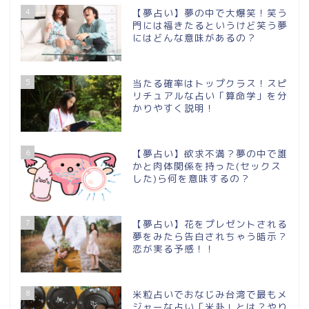
4
【夢占い】夢の中で大爆笑！笑う
門には福きたるというけど笑う夢
にはどんな意味があるの？
5
当たる確率はトップクラス！スピ
リチュアルな占い「算命学」を分
かりやすく説明！
6
【夢占い】欲求不満？夢の中で誰
かと肉体関係を持った(セックス
した)ら何を意味するの？
7
【夢占い】花をプレゼントされる
夢をみたら告白されちゃう暗示？
恋が実る予感！！
8
米粒占いでおなじみ台湾で最もメ
ジャーな占い「米卦」とは？やり