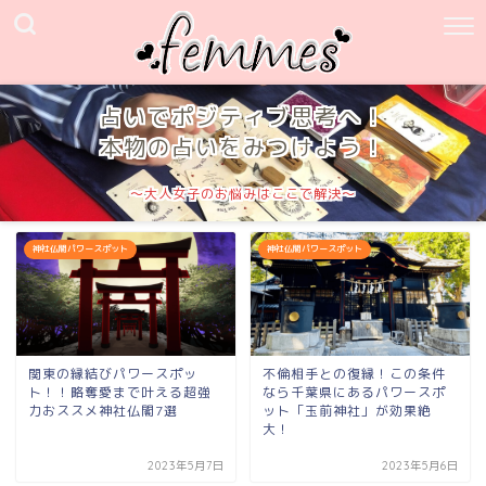
占いでポジティブ思考へ！
本物の占いをみつけよう！
～大人女子のお悩みはここで解決～
神社仏閣パワースポット
神社仏閣パワースポット
関東の縁結びパワースポッ
不倫相手との復縁！この条件
ト！！略奪愛まで叶える超強
なら千葉県にあるパワースポ
力おススメ神社仏閣7選
ット「玉前神社」が効果絶
大！
2023年5月7日
2023年5月6日