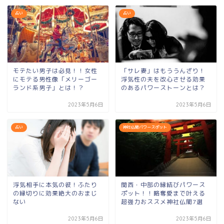
占い
占い
モテたい男子は必見！！女性
「サレ妻」はもううんざり！
にモテる男性像「メリーゴー
浮気性の夫を改心させる効果
ランド系男子」とは！？
のあるパワーストーンとは？
2023年5月6日
2023年5月6日
占い
神社仏閣パワースポット
浮気相手に本気の彼！ふたり
関西・中部の縁結びパワース
の縁切りに効果絶大のおまじ
ポット！！略奪愛まで叶える
ない
超強力おススメ神社仏閣7選
2023年5月6日
2023年5月6日